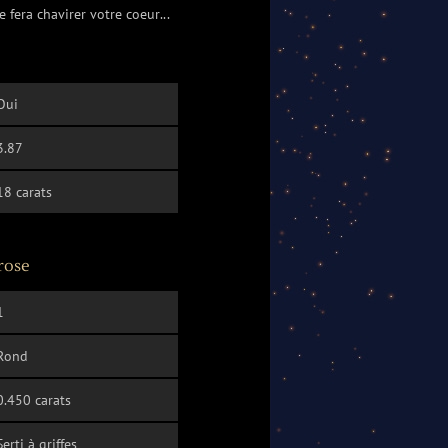
lle fera chavirer votre coeur...
Oui
3.87
18 carats
 rose
1
Rond
0.450 carats
Serti à griffes