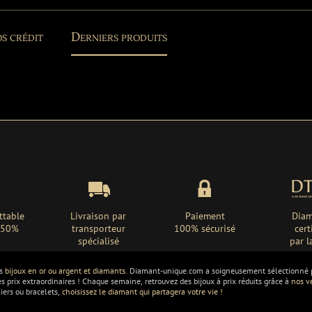
s crédit
Derniers produits
ttable
Livraison par
Paiement
Diam
 -50%
transporteur
100% sécurisé
cert
spécialisé
par l
os
bijoux en or ou argent et diamants.
Diamant-unique.com a soigneusement sélectionné po
es prix extraordinaires ! Chaque semaine, retrouvez des bijoux à prix réduits grâce à
nos v
liers ou bracelets,
choisissez le diamant qui partagera votre vie !