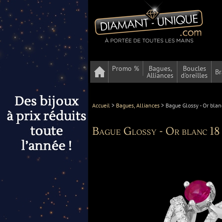
Promo %
Bagues,
Boucles
Br
Alliances
d'oreilles
Accueil
>
Bagues, Alliances
>
Bague Glossy - Or blan
Bague Glossy - Or blanc 18 