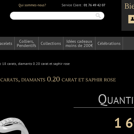
Bi
Qui sommes-nous?
Service Client :
01 76 49 42 07
Colliers,
Idées cadeaux
acelets
Collections
Célébrations
Pendentifs
moins de 200€
c 18 carats, diamants 0.20 carat et saphir rose
carats, diamants 0.20 carat et saphir rose
Quanti
1 6