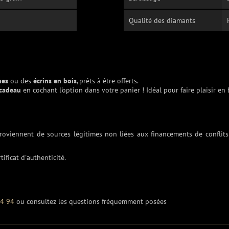
Qualité des diamants
nes
ou des
écrins en bois
, prêts à être offerts.
 cadeau
en cochant l'option dans votre panier ! Idéal pour faire plaisir en
proviennent de sources légitimes non liées aux financements de conflits
tificat d'authenticité.
54 94
ou consultez les questions fréquemment posées