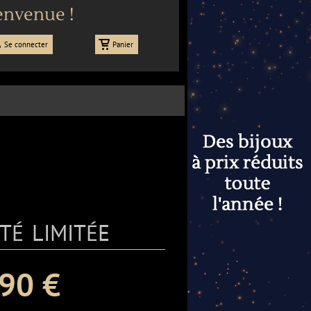
envenue !
Se connecter
Panier
té limitée
90 €