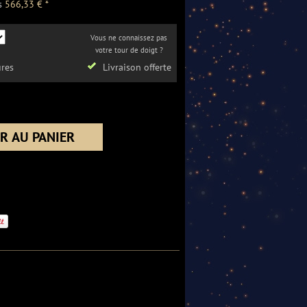
s
566
,33
€ *
Vous ne connaissez pas
votre tour de doigt ?
ures
Livraison offerte