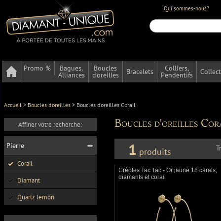
Qui sommes-nous?
Promo %
Bagues,
Boucles
Colliers,
Bracelets
Collec
Alliances
d'oreilles
Pendentifs
Accueil
>
Boucles d'oreilles
>
Boucles d'oreilles Corail
Boucles d'oreilles Cor
Affiner votre recherche:
1
Pierre
T
produits
Corail
Créoles Tac Tac - Or jaune 18 carats,
diamants et corail
Diamant
Quartz lemon