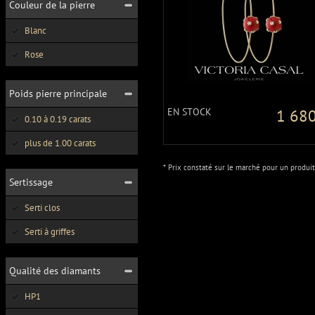
Couleur de la pierre
Blanc
Rose
Poids pierre principale
EN STOCK
1 680
0.10 à 0.19 carats
plus de 1.00 carats
* Prix constaté sur le marché pour un produit
Sertissage
Serti clos
Serti à griffes
Qualité des diamants
HP1